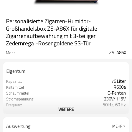
Personalisierte Zigarren-Humidor-
Großhandelsbox ZS-A86X für digitale
Zigarrenaufbewahrung mit 3-teiliger
Zedernregal-Rosengoldene SS-Tür
ZS-A86X
Modell
Eigentum
76 Liter
Kapazität
R600a
Kältemittel
C-Pentan
Schaummittel
230V/ 115V
Stromspannung
50 Hz, 60 Hz
Frequenz
WEITERE
Versteckt
Kondensatortyp
16-22℃
Temperaturbereich
SN, N, ST
Klimatyp
Auswertung
MEHR
60-80%
Feuchtigkeit