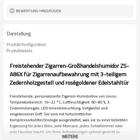
BEWERTUNG HINZUFÜGEN
Darstellung
Produkt Konfiguration
Produktdetails
Freistehender Zigarren-Großhandelshumidor ZS-
A86X für Zigarrenaufbewahrung mit 3-teiligem
Zedernholzgestell und roségoldener Edelstahltür
Freistehende, personalisierte Zigarren-Humidorbox von Josoo,
Temperaturbereich: 16–22 °C, Luftfeuchtigkeit: 60–80 %, 3
Zedernholzregale, LED-Innenbeleuchtung, Vollglastür und
eingelassener Griff. Sie sind mit fortschrittlicher
Kompressorkühltechnologie ausgestattet, was sie zu einer beliebten
Ergänzung für jedes Büro, jede Mancave, jedes Schlafzimmer oder
jede Hausbar macht. Um Ihren Anforderungen optimal gerecht zu
WEITERE
werden, sind sie in verschiedenen Speicherkapazitäten von 45 l bis