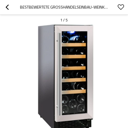
BESTBEWERTETE GROSSHANDELSEINBAU-WEINKÜHLSCHRÄNKE ZS-A60 FÜR DIE WEINLAGERUNG MIT SS-TÜR AUS BUCHENHOLZREGAL
1
/
5