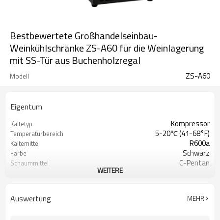
Bestbewertete Großhandelseinbau-
Weinkühlschränke ZS-A60 für die Weinlagerung
mit SS-Tür aus Buchenholzregal
ZS-A60
Modell
Eigentum
Kompressor
Kältetyp
5-20℃ (41-68°F)
Temperaturbereich
R600a
Kältemittel
Schwarz
Farbe
C-Pentan
Schaummittel
WEITERE
230V/ 115V
Stromspannung
50 Hz, 60 Hz
Frequenz
Versteckt
Kondensatortyp
Auswertung
MEHR
SN, N, ST
Klimatyp