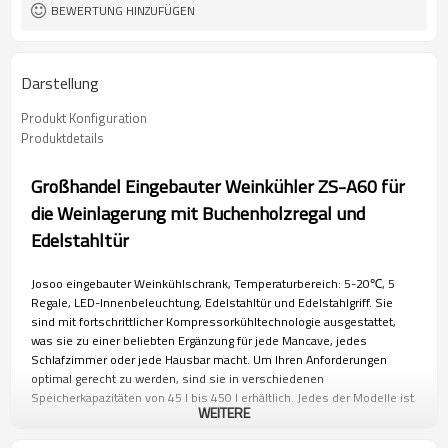
BEWERTUNG HINZUFÜGEN
Darstellung
Produkt Konfiguration
Produktdetails
Großhandel Eingebauter Weinkühler ZS-A60 für
die Weinlagerung mit Buchenholzregal und
Edelstahltür
Josoo eingebauter Weinkühlschrank, Temperaturbereich: 5-20℃, 5
Regale, LED-Innenbeleuchtung, Edelstahltür und Edelstahlgriff. Sie
sind mit fortschrittlicher Kompressorkühltechnologie ausgestattet,
was sie zu einer beliebten Ergänzung für jede Mancave, jedes
Schlafzimmer oder jede Hausbar macht. Um Ihren Anforderungen
optimal gerecht zu werden, sind sie in verschiedenen
Speicherkapazitäten von 45 l bis 450 l erhältlich. Jedes der Modelle ist
WEITERE
in Schwarz und Edelstahl (SS) sowie nahtlosem SS erhältlich. Alle
Josoo Weinkühlschränke verfügen über eine hochwertige zwei- oder