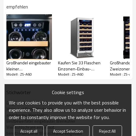
dreischichtige Tür aus gehärtetem Glas mit LED-Licht im Inneren.
empfehlen
Diese Einbaukühlschränke sind mit herausnehmbaren Regalen,
verstellbaren Füßen und umkehrbaren Türen ausgestattet, die mit
Schlüssel abschließbar sind.
Videobeschreibung
Großhandel eingebauter
Kaufen Sie 33 Flaschen
Großhandels-
kleiner
Einzonen-Einbau-
Zweizonen-Ei
Modell : ZS-A60
Modell : ZS-A60
Modell : ZS-A60
Weinlagerkühlschrank
Upgrade-
Elektro-Weink
ZS-A60 für Weinkühler
Weinkühlschränke ZS-
B88 für 15-Zol
Marken OEM mit
A88 für Wein mit
unter Schrank
Cookie settings
Stichwörter
Vollglastür
Holzregal und SS-Tür
Buchenregal-G
und -Griff
SS-Griff
We use cookies to provide you with the best possible
Eingebauter Weinspeicher
Wein- und Bierkühlschrank
experience. They also allow us to analyze user behavior in
eingebauter Weinkühler
order to constantly improve the website for you.
Bestbewerteter eingebauter Weinkühler
Weinkühlschrank eingebaut
Accept all
Accept Selection
Reject All
benutzerdefinierte Weinschränke eingebaut