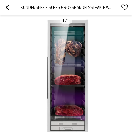
KUNDENSPEZIFISCHES GROSSHANDELSSTEAK-HACKFLEISCH-KÜHLSCHRANK-FLEISCH-KÜHLSCHRANK-GROSSES TROCKENALTER-KABINETTALTERN ZS-A450N MIT NAHTLOSEM EDELSTAHL
1
/
3