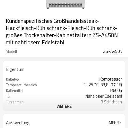
Kundenspezifisches Großhandelssteak-
Hackfleisch-Kühlschrank-Fleisch-Kühlschrank-
großes Trockenalter-Kabinettaltern ZS-A450N
mit nahtlosem Edelstahl
ZS-A450N
Modell
Eigentum
Kompressor
Kältetyp
1–25 °C (33,8–77 °F)
Temperaturbereich
R600a
Kältemittel
Nahtloser Edelstahl
Tür
3 Schichten
Türrahmen
WEITERE
230V/ 115V
Stromspannung
50 Hz, 60 Hz
Frequenz
Mit Feuchtigkeit Mit UVC
Kontrollsystem
Auswertung
MEHR
60-85%
Feuchtigkeitsbereich