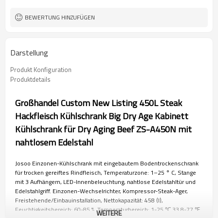
BEWERTUNG HINZUFÜGEN
Darstellung
Produkt Konfiguration
Produktdetails
Großhandel Custom New Listing 450L Steak
Hackfleisch Kühlschrank Big Dry Age Kabinett
Kühlschrank für Dry Aging Beef ZS-A450N mit
nahtlosem Edelstahl
Josoo Einzonen-Kühlschrank mit eingebautem Bodentrockenschrank
für trocken gereiftes Rindfleisch, Temperaturzone: 1–25 ° C, Stange
mit 3 Aufhängern, LED-Innenbeleuchtung, nahtlose Edelstahltür und
Edelstahlgriff.
Einzonen-Wechselrichter, Kompressor-Steak-Ager,
Freistehende/Einbauinstallation, Nettokapazität: 458 (l),
Feuchtigkeitsbereich: 60-85 %, Temperaturbereich: 1-25 ℃ 33,8-77 ℉,
WEITERE