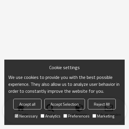
Cookie settings
We use cookies to provide you with the best possible
experience. They also allow us to analyze user behavior in
order to constantly improve the website for you.
Accept all
Accept Selection
Reject All
Startseite
Suche
Kategorie
Anfrage senden
Necessary
Analytics
Preferences
Marketing