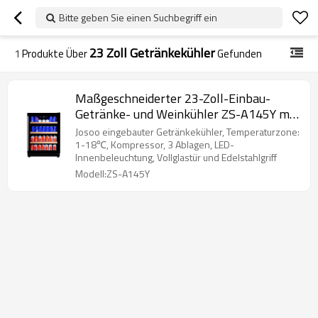
Bitte geben Sie einen Suchbegriff ein
23 Zoll Getränkekühler
1
Produkte Über
Gefunden
Maßgeschneiderter 23-Zoll-Einbau-
Getränke- und Weinkühler ZS-A145Y mit
148 Dosen für die Getränke- und
Josoo eingebauter Getränkekühler, Temperaturzone:
Weinlagerung mit Getränkeregal und
1-18℃, Kompressor, 3 Ablagen, LED-
Innenbeleuchtung, Vollglastür und Edelstahlgriff
Holzleiste und Vollglastür
Modell:ZS-A145Y