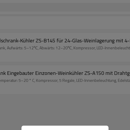
chrank-Kühler ZS-B145 für 24-Glas-Weinlagerung mit 4
k, Aufwärts: 5–12℃, Abwärts: 12–20℃, Kompressor, LED-Innenbeleuchtung
nk Eingebauter Einzonen-Weinkühler ZS-A150 mit Drahtges
mperatur: 5–20 ° C, Kompressor, 5 Regale, LED-Innenbeleuchtung, Edelstah