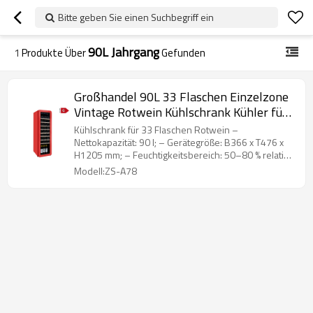
Bitte geben Sie einen Suchbegriff ein
90L Jahrgang
1
Produkte Über
Gefunden
Großhandel 90L 33 Flaschen Einzelzone
Vintage Rotwein Kühlschrank Kühler für
Zuhause oder Bar Lüfterkühlung
Kühlschrank für 33 Flaschen Rotwein –
Nettokapazität: 90 l; – Gerätegröße: B366 x T476 x
H1205 mm; – Feuchtigkeitsbereich: 50–80 % relative
Luftfeuchtigkeit
Modell:ZS-A78