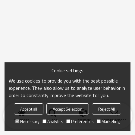
Cookie settings
We use cookies to provide you with the best possible
experience. They also allow us to analyze user behavior in
order to constantly improve the website for you.
Accept all
Accept Selection
Reject All
Startseite
Suche
Kategorie
Anfrage senden
Necessary
Analytics
Preferences
Marketing