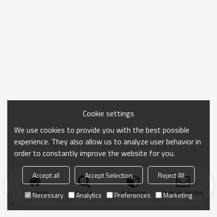
Cookie settings
We use cookies to provide you with the best possible
experience. They also allow us to analyze user behavior in
order to constantly improve the website for you.
Accept all
Accept Selection
Reject All
Startseite
Suche
Kategorie
Anfrage senden
Necessary
Analytics
Preferences
Marketing