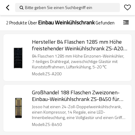
Bitte geben Sie einen Suchbegriff ein
Einbau Weinkühlschrank
2
Produkte Über
Gefunden
Hersteller 84 Flaschen 1285 mm Höhe
freistehender Weinkühlschrank ZS-A200
mit 7 Drahtregalen und
84 Flaschen 1285 mm Höhe Einzonen-Weinkühler,
Kunststoffrahmentür
7-teiliges Drahtregal, zweischichtige Glastür mit
Kunststoffrahmen, Lüfterkühlung, 5-20 ℃
Modell:ZS-A200
Großhandel 188 Flaschen Zweizonen-
Einbau-Weinkühlschrank ZS-B450 für
Weinlagerkühler mit vollständiger
Josoo hat einen 24-Zoll-Doppelweinkühlschrank,
schwarzer Glastür
einen Kompressor, 14 Regale, eine LED-
Innenbeleuchtung, eine Vollglastür und einen Griff
eingebaut
Modell:ZS-B450