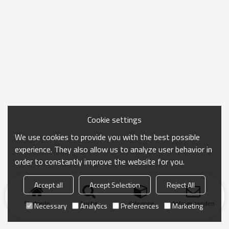
Cookie settings
We use cookies to provide you with the best possible
experience. They also allow us to analyze user behavior in
order to constantly improve the website for you.
Accept all
Accept Selection
Reject All
Startseite
Suche
Kategorie
Anfrage senden
Necessary
Analytics
Preferences
Marketing