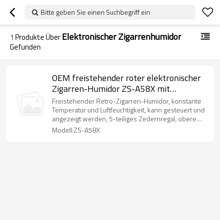
Bitte geben Sie einen Suchbegriff ein
Elektronischer Zigarrenhumidor
1
Produkte Über
Gefunden
OEM freistehender roter elektronischer
Zigarren-Humidor ZS-A58X mit
Kreisbogen zur Aufbewahrung von
Freistehender Retro-Zigarren-Humidor, konstante
Zigarren mit Kunststoffrahmen aus
Temperatur und Luftfeuchtigkeit, kann gesteuert und
angezeigt werden, 5-teiliges Zedernregal, obere
Zedernholz
LED
Modell:ZS-A58X