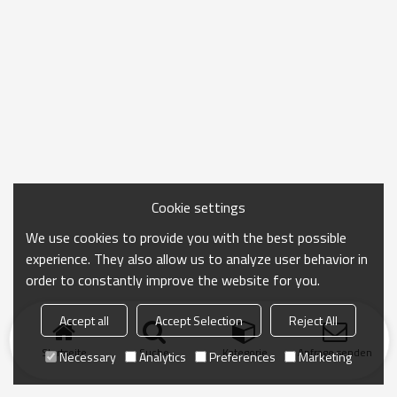
Cookie settings
We use cookies to provide you with the best possible
experience. They also allow us to analyze user behavior in
order to constantly improve the website for you.
Accept all
Accept Selection
Reject All
Startseite
Suche
Kategorie
Anfrage senden
Necessary
Analytics
Preferences
Marketing