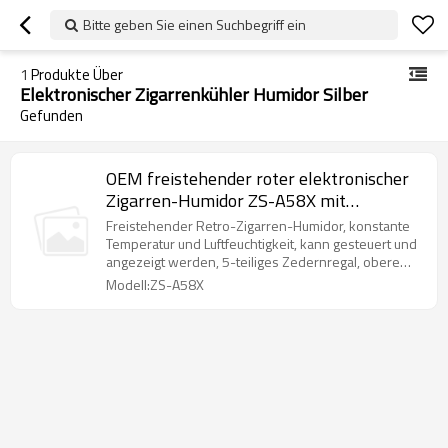
Bitte geben Sie einen Suchbegriff ein
1
Produkte Über
Elektronischer Zigarrenkühler Humidor Silber
Gefunden
OEM freistehender roter elektronischer
Zigarren-Humidor ZS-A58X mit
Kreisbogen zur Aufbewahrung von
Freistehender Retro-Zigarren-Humidor, konstante
Zigarren mit Kunststoffrahmen aus
Temperatur und Luftfeuchtigkeit, kann gesteuert und
angezeigt werden, 5-teiliges Zedernregal, obere
Zedernholz
LED
Modell:ZS-A58X