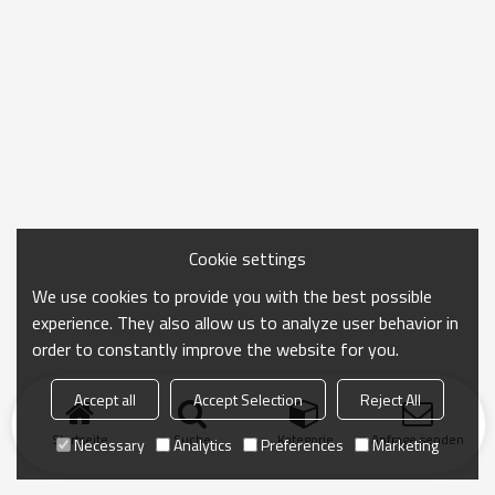
Cookie settings
We use cookies to provide you with the best possible
experience. They also allow us to analyze user behavior in
order to constantly improve the website for you.
Accept all
Accept Selection
Reject All
Startseite
Suche
Kategorie
Anfrage senden
Necessary
Analytics
Preferences
Marketing