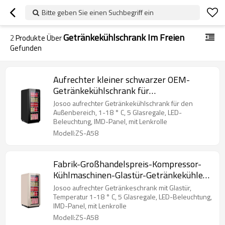
Bitte geben Sie einen Suchbegriff ein
Getränkekühlschrank Im Freien
2
Produkte Über
Gefunden
Aufrechter kleiner schwarzer OEM-
Getränkekühlschrank für
Getränkekühlschrank im Freien ZS-A58Y
Josoo aufrechter Getränkekühlschrank für den
mit Lenkrollen
Außenbereich, 1-18 ° C, 5 Glasregale, LED-
Beleuchtung, IMD-Panel, mit Lenkrolle
Modell:ZS-A58
Fabrik-Großhandelspreis-Kompressor-
Kühlmaschinen-Glastür-Getränkekühler-
Mittelschrank für Getränk ZS-A58Y
Josoo aufrechter Getränkeschrank mit Glastür,
Temperatur 1-18 ° C, 5 Glasregale, LED-Beleuchtung,
IMD-Panel, mit Lenkrolle
Modell:ZS-A58