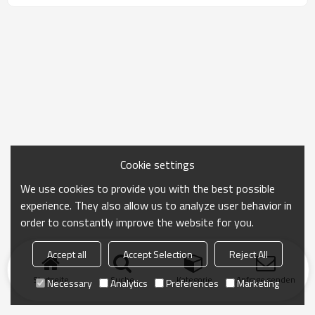
Cookie settings
We use cookies to provide you with the best possible
experience. They also allow us to analyze user behavior in
order to constantly improve the website for you.
Accept all
Accept Selection
Reject All
Startseite
Suche
Kategorie
Anfrage senden
Necessary
Analytics
Preferences
Marketing