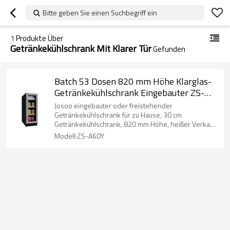
Bitte geben Sie einen Suchbegriff ein
1
Produkte Über
Getränkekühlschrank Mit Klarer Tür
Gefunden
Batch 53 Dosen 820 mm Höhe Klarglas-
Getränkekühlschrank Eingebauter ZS-
A60Y für die Getränkeaufbewahrung mit
Josoo eingebauter oder freistehender
Drahtregal-SS-Tür
Getränkekühlschrank für zu Hause, 30 cm
Getränkekühlschrank, 820 mm Höhe, heißer Verkauf
in Europa
Modell:ZS-A60Y