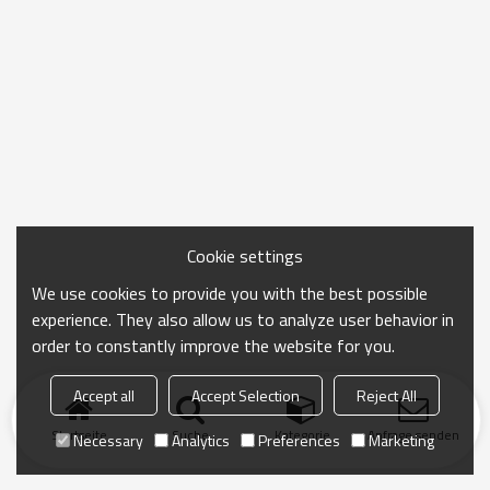
Cookie settings
We use cookies to provide you with the best possible
experience. They also allow us to analyze user behavior in
order to constantly improve the website for you.
Accept all
Accept Selection
Reject All
Startseite
Suche
Kategorie
Anfrage senden
Necessary
Analytics
Preferences
Marketing