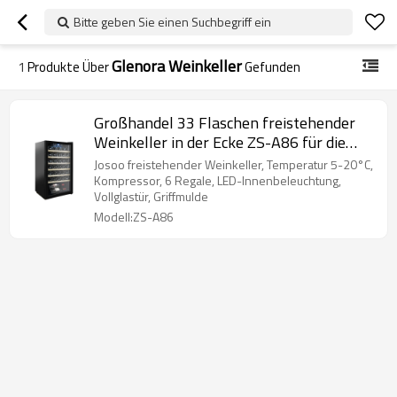
Bitte geben Sie einen Suchbegriff ein
Glenora Weinkeller
1
Produkte Über
Gefunden
Großhandel 33 Flaschen freistehender
Weinkeller in der Ecke ZS-A86 für die
Weinlagerung mit Buchenholzregal und
Josoo freistehender Weinkeller, Temperatur 5-20°C,
Vollglastür
Kompressor, 6 Regale, LED-Innenbeleuchtung,
Vollglastür, Griffmulde
Modell:ZS-A86