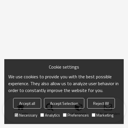
Cookie settings
We use cookies to provide you with the best possible
experience. They also allow us to analyze user behavior in
order to constantly improve the website for you.
Accept all
Accept Selection
Reject All
Startseite
Suche
Kategorie
Anfrage senden
Necessary
Analytics
Preferences
Marketing