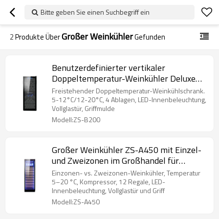
Bitte geben Sie einen Suchbegriff ein
Großer Weinkühler
2
Produkte Über
Gefunden
Benutzerdefinierter vertikaler
Doppeltemperatur-Weinkühler Deluxe
Large Size ZS-B200 mit schwarzem
Freistehender Doppeltemperatur-Weinkühlschrank.
Drahtregal für den Heimgebrauch im
5-12°C/12-20°C, 4 Ablagen, LED-Innenbeleuchtung,
Vollglastür, Griffmulde
Hotel
Modell:ZS-B200
Großer Weinkühler ZS-A450 mit Einzel-
und Zweizonen im Großhandel für
Weinflaschenlagerung mit Glastür und
Einzonen- vs. Zweizonen-Weinkühler, Temperatur
Getränkehalter
5–20 °C, Kompressor, 12 Regale, LED-
Innenbeleuchtung, Vollglastür und Griff
Modell:ZS-A450