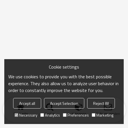
Cookie settings
We use cookies to provide you with the best possible
experience. They also allow us to analyze user behavior in
order to constantly improve the website for you.
Accept all
Accept Selection
Reject All
Startseite
Suche
Kategorie
Anfrage senden
Necessary
Analytics
Preferences
Marketing