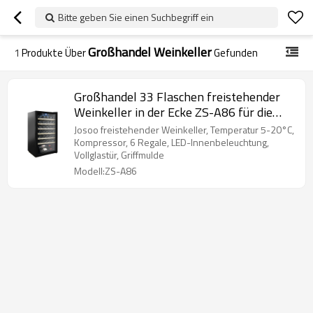
Bitte geben Sie einen Suchbegriff ein
Großhandel Weinkeller
1
Produkte Über
Gefunden
Großhandel 33 Flaschen freistehender
Weinkeller in der Ecke ZS-A86 für die
Weinlagerung mit Buchenholzregal und
Josoo freistehender Weinkeller, Temperatur 5-20°C,
Vollglastür
Kompressor, 6 Regale, LED-Innenbeleuchtung,
Vollglastür, Griffmulde
Modell:ZS-A86