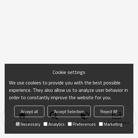
Cookie settings
We use cookies to provide you with the best possible
experience. They also allow us to analyze user behavior in
order to constantly improve the website for you.
Accept all
Accept Selection
Reject All
Startseite
Suche
Kategorie
Anfrage senden
Necessary
Analytics
Preferences
Marketing