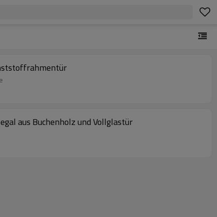
nststoffrahmentür
e
gal aus Buchenholz und Vollglastür