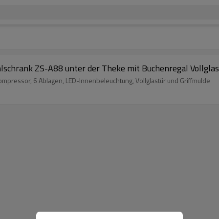
lschrank ZS-A88 unter der Theke mit Buchenregal Vollgla
pressor, 6 Ablagen, LED-Innenbeleuchtung, Vollglastür und Griffmulde