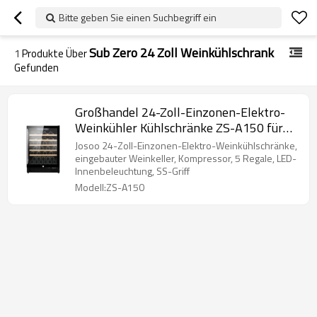
Bitte geben Sie einen Suchbegriff ein
Sub Zero 24 Zoll Weinkühlschrank
1
Produkte Über
Gefunden
Großhandel 24-Zoll-Einzonen-Elektro-
Weinkühler Kühlschränke ZS-A150 für
die Weinlagerung unter Null mit Glastür
Josoo 24-Zoll-Einzonen-Elektro-Weinkühlschränke,
eingebauter Weinkeller, Kompressor, 5 Regale, LED-
Innenbeleuchtung, SS-Griff
Modell:ZS-A150