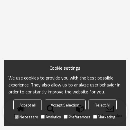
Cookie settings
We use cookies to provide you with the best possible
experience. They also allow us to analyze user behavior in
order to constantly improve the website for you.
Accept all
Accept Selection
Reject All
Startseite
Suche
Kategorie
Anfrage senden
Necessary
Analytics
Preferences
Marketing