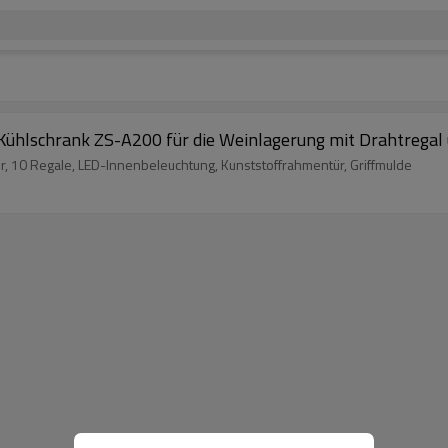
Kühlschrank ZS-A200 für die Weinlagerung mit Drahtregal
, 10 Regale, LED-Innenbeleuchtung, Kunststoffrahmentür, Griffmulde