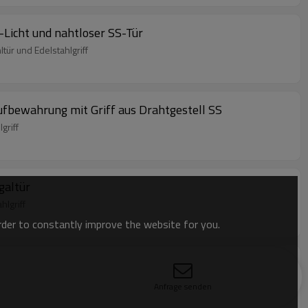
Licht und nahtloser SS-Tür
ür und Edelstahlgriff
bewahrung mit Griff aus Drahtgestell SS
griff
galtür
lgriff
order to constantly improve the website for you.
r
Anfrage senden