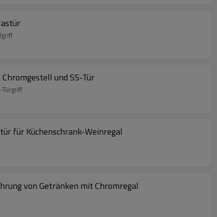
lastür
griff
t Chromgestell und SS-Tür
Türgriff
stür für Küchenschrank-Weinregal
ahrung von Getränken mit Chromregal