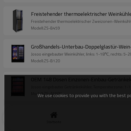
Freistehender thermoelektrischer Weinkühl
Freistehender thermoelektrischer Zweizonen-Weinkühlsch
Modell:ZS-B459
Großhandels-Unterbau-Doppelglastür-Wein- 
Josoo eingebauter Weinkühler, links: 1-18℃, rechts: 5-2
Modell:ZS-B120
OEM 148 Dosen Einzonen-Einbau-Getränkekü
Josoo eingebauter Getränkekühler, Temperaturzone: 1-18
Modell:ZS-A150Y
We use cookies to provide you with the best pos
Freistehender Großhandelsweinkeller ZS-A90
Freistehender Einzonen-Weinkühlschrank, konstante Temp
Startseite
Modell:ZS-A90