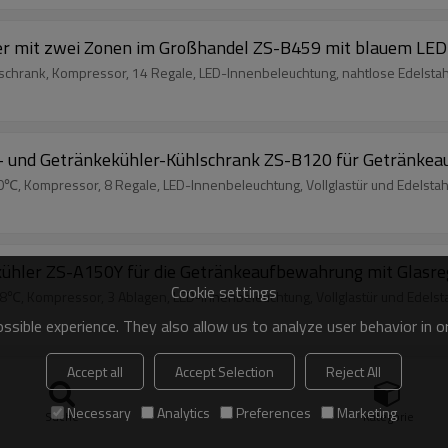
er mit zwei Zonen im Großhandel ZS-B459 mit blauem LED-
rank, Kompressor, 14 Regale, LED-Innenbeleuchtung, nahtlose Edelstahlt
und Getränkekühler-Kühlschrank ZS-B120 für Getränkeauf
0℃, Kompressor, 8 Regale, LED-Innenbeleuchtung, Vollglastür und Edelstahl
hler ZS-A150Y für die Getränkeaufbewahrung mit Glasre
Cookie settings
℃, Kompressor, 3 Ablagen, LED-Innenbeleuchtung, Vollglastür und Edelstah
sible experience. They also allow us to analyze user behavior in 
Accept all
Accept Selection
Reject All
 für die Weinlagerung mit Buchenholzregal und Vollglastü
eratur und Luftfeuchtigkeit, Vollglastür, LED-Innenbeleuchtung
Necessary
Analytics
Preferences
Marketing
Suche
Kategorie