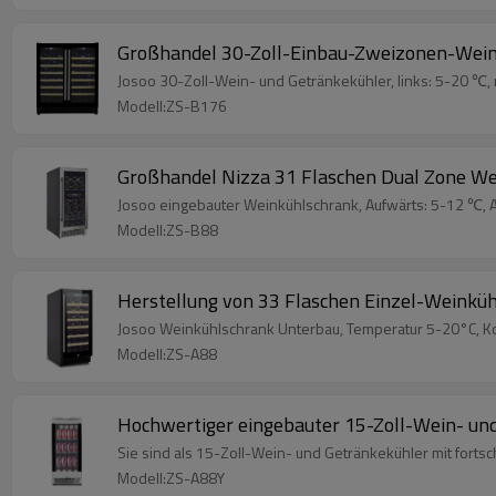
Großhandel 30-Zoll-Einbau-Zweizonen-Weink
Josoo 30-Zoll-Wein- und Getränkekühler, links: 5-20 ℃, r
Modell:ZS-B176
Großhandel Nizza 31 Flaschen Dual Zone Wei
Josoo eingebauter Weinkühlschrank, Aufwärts: 5-12 ℃, A
Modell:ZS-B88
Herstellung von 33 Flaschen Einzel-Weinküh
Josoo Weinkühlschrank Unterbau, Temperatur 5-20°C, Kom
Modell:ZS-A88
Hochwertiger eingebauter 15-Zoll-Wein- u
Sie sind als 15-Zoll-Wein- und Getränkekühler mit fortsc
Modell:ZS-A88Y