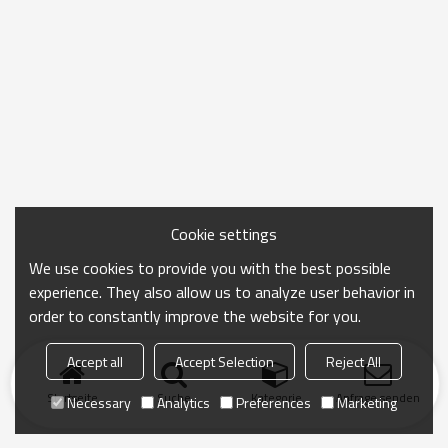
Cookie settings
We use cookies to provide you with the best possible
experience. They also allow us to analyze user behavior in
order to constantly improve the website for you.
Accept all
Accept Selection
Reject All
Startseite
Suche
Kategorie
Anfrage senden
Necessary
Analytics
Preferences
Marketing