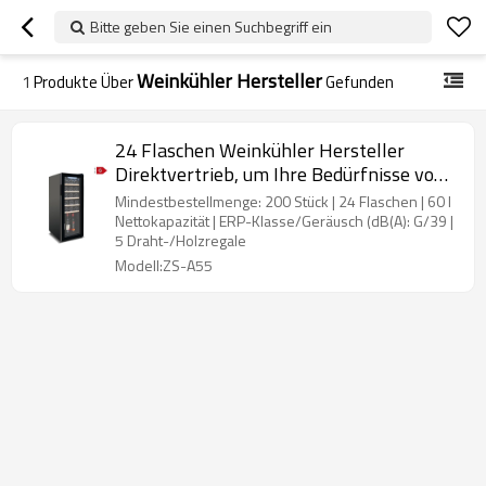
Bitte geben Sie einen Suchbegriff ein
Weinkühler Hersteller
1
Produkte Über
Gefunden
24 Flaschen Weinkühler Hersteller
Direktvertrieb, um Ihre Bedürfnisse von
Rotwein Kühlschrank zu erfüllen
Mindestbestellmenge: 200 Stück | 24 Flaschen | 60 l
Nettokapazität | ERP-Klasse/Geräusch (dB(A): G/39 |
5 Draht-/Holzregale
Modell:ZS-A55