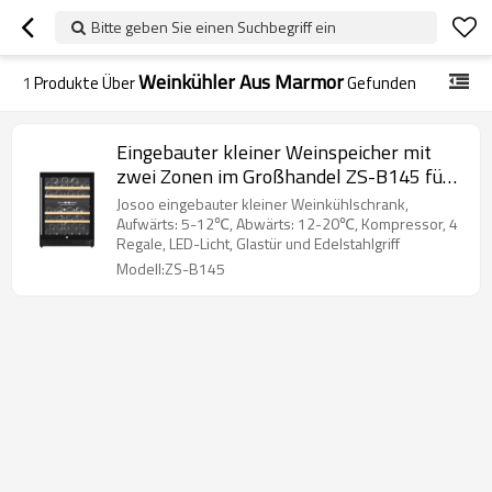
Bitte geben Sie einen Suchbegriff ein
Weinkühler Aus Marmor
1
Produkte Über
Gefunden
Eingebauter kleiner Weinspeicher mit
zwei Zonen im Großhandel ZS-B145 für
Win Cooler mit Buchenholzregal und
Josoo eingebauter kleiner Weinkühlschrank,
Vollglastür
Aufwärts: 5-12℃, Abwärts: 12-20℃, Kompressor, 4
Regale, LED-Licht, Glastür und Edelstahlgriff
Modell:ZS-B145