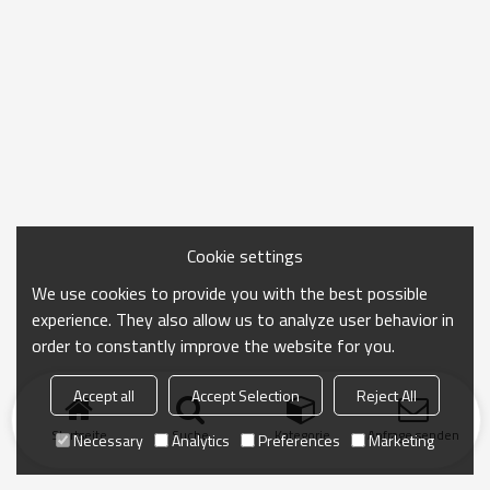
Cookie settings
We use cookies to provide you with the best possible
experience. They also allow us to analyze user behavior in
order to constantly improve the website for you.
Accept all
Accept Selection
Reject All
Startseite
Suche
Kategorie
Anfrage senden
Necessary
Analytics
Preferences
Marketing