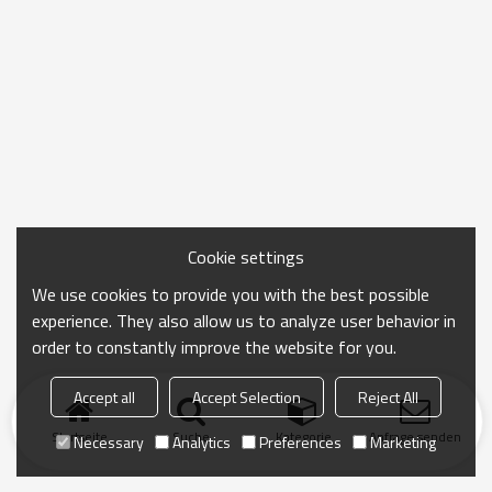
Cookie settings
We use cookies to provide you with the best possible
experience. They also allow us to analyze user behavior in
order to constantly improve the website for you.
Accept all
Accept Selection
Reject All
Startseite
Suche
Kategorie
Anfrage senden
Necessary
Analytics
Preferences
Marketing