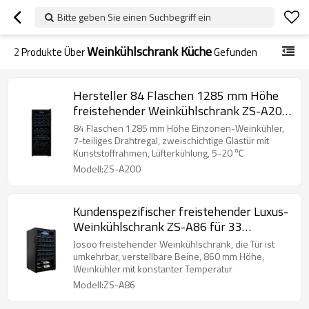
Bitte geben Sie einen Suchbegriff ein
Weinkühlschrank Küche
2
Produkte Über
Gefunden
Hersteller 84 Flaschen 1285 mm Höhe
freistehender Weinkühlschrank ZS-A200
mit 7 Drahtregalen und
84 Flaschen 1285 mm Höhe Einzonen-Weinkühler,
Kunststoffrahmentür
7-teiliges Drahtregal, zweischichtige Glastür mit
Kunststoffrahmen, Lüfterkühlung, 5-20 ℃
Modell:ZS-A200
Kundenspezifischer freistehender Luxus-
Weinkühlschrank ZS-A86 für 33
Flaschen zur Weinlagerung mit
Josoo freistehender Weinkühlschrank, die Tür ist
Chromregal und umkehrbarer Glastür
umkehrbar, verstellbare Beine, 860 mm Höhe,
Weinkühler mit konstanter Temperatur
Modell:ZS-A86