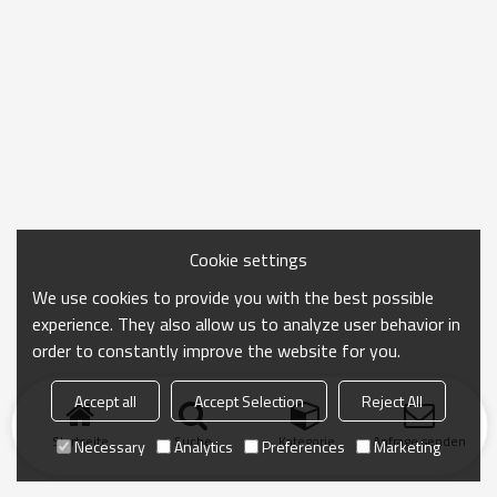
Cookie settings
We use cookies to provide you with the best possible
experience. They also allow us to analyze user behavior in
order to constantly improve the website for you.
Accept all
Accept Selection
Reject All
Startseite
Suche
Kategorie
Anfrage senden
Necessary
Analytics
Preferences
Marketing