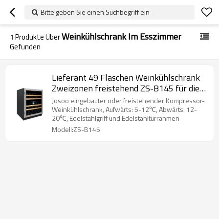
Bitte geben Sie einen Suchbegriff ein
Weinkühlschrank Im Esszimmer
1
Produkte Über
Gefunden
Lieferant 49 Flaschen Weinkühlschrank
Zweizonen freistehend ZS-B145 für die
Weinlagerung mit Buchenholzregal und
Josoo eingebauter oder freistehender Kompressor-
SS-Tür
Weinkühlschrank, Aufwärts: 5-12℃, Abwärts: 12-
20℃, Edelstahlgriff und Edelstahltürrahmen
Modell:ZS-B145