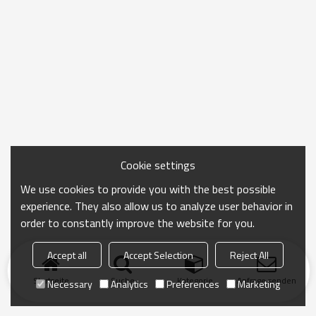
Cookie settings
We use cookies to provide you with the best possible
experience. They also allow us to analyze user behavior in
order to constantly improve the website for you.
Accept all
Accept Selection
Reject All
Startseite
Suche
Kategorie
Anfrage senden
Necessary
Analytics
Preferences
Marketing