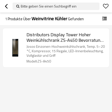
Bitte geben Sie einen Suchbegriff ein
Weinvitrine Kühler
1
Produkte Über
Gefunden
Distributors Display Tower Hoher
Weinkühlschrank ZS-A450 Bevorratung
von 190 Flaschen Wein mit Regal aus
Josoo Einzonen-Hochweinkühlschrank, Temp. 5–20
Buchenholz und Vollglastür
°C, Kompressor, 15 Regale, LED-Innenbeleuchtung,
Vollglastür und Griff
Modell:ZS-A450