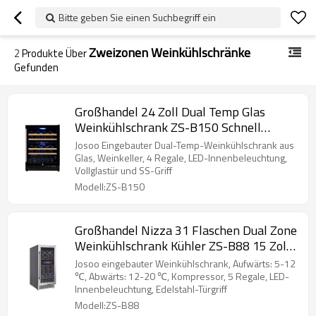
Bitte geben Sie einen Suchbegriff ein
Zweizonen Weinkühlschränke
2
Produkte Über
Gefunden
Großhandel 24 Zoll Dual Temp Glas
Weinkühlschrank ZS-B150 Schnell
kühlender gekühlter Weinschrank mit
Josoo Eingebauter Dual-Temp-Weinkühlschrank aus
Buchenholz
Glas, Weinkeller, 4 Regale, LED-Innenbeleuchtung,
Vollglastür und SS-Griff
Modell:ZS-B150
Großhandel Nizza 31 Flaschen Dual Zone
Weinkühlschrank Kühler ZS-B88 15 Zoll
für Bier und Wein mit Chromgestell und
Josoo eingebauter Weinkühlschrank, Aufwärts: 5-12
SS-Tür
℃, Abwärts: 12-20 ℃, Kompressor, 5 Regale, LED-
Innenbeleuchtung, Edelstahl-Türgriff
Modell:ZS-B88