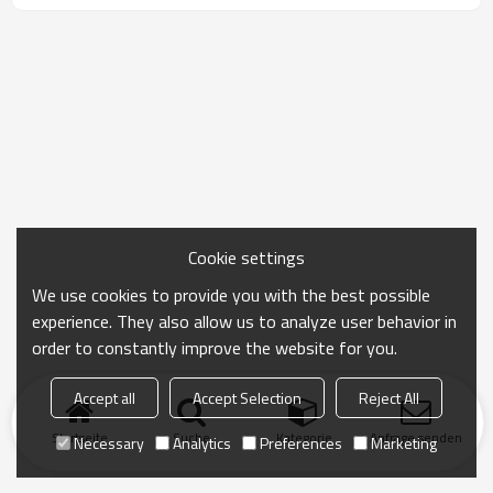
Cookie settings
We use cookies to provide you with the best possible
experience. They also allow us to analyze user behavior in
order to constantly improve the website for you.
Accept all
Accept Selection
Reject All
Startseite
Suche
Kategorie
Anfrage senden
Necessary
Analytics
Preferences
Marketing