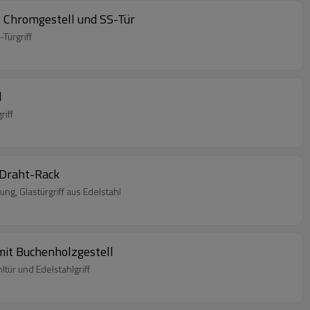
t Chromgestell und SS-Tür
Türgriff
l
riff
-Draht-Rack
, Glastürgriff aus Edelstahl
mit Buchenholzgestell
tür und Edelstahlgriff