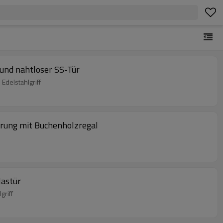
und nahtloser SS-Tür
delstahlgriff
rung mit Buchenholzregal
lastür
griff