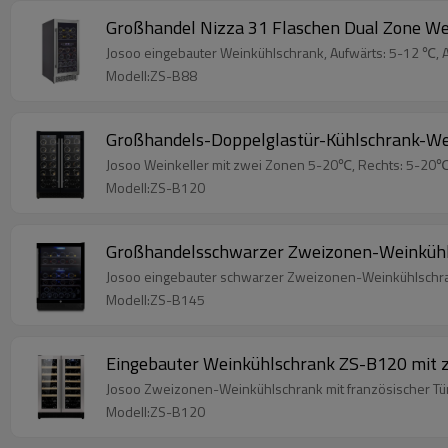
Großhandel Nizza 31 Flaschen Dual Zone Wei
Josoo eingebauter Weinkühlschrank, Aufwärts: 5-12 ℃, A
Modell:ZS-B88
Großhandels-Doppelglastür-Kühlschrank-Wei
Josoo Weinkeller mit zwei Zonen 5-20℃, Rechts: 5-20℃, 
Modell:ZS-B120
Großhandelsschwarzer Zweizonen-Weinkühls
Josoo eingebauter schwarzer Zweizonen-Weinkühlschran
Modell:ZS-B145
Eingebauter Weinkühlschrank ZS-B120 mit zw
Josoo Zweizonen-Weinkühlschrank mit französischer Tür, l
Modell:ZS-B120