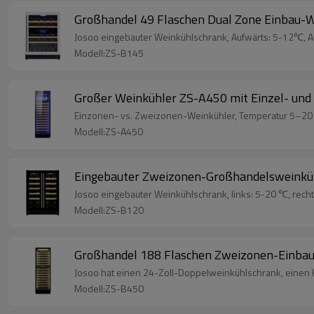
Großhandel 49 Flaschen Dual Zone Einbau-W
Josoo eingebauter Weinkühlschrank, Aufwärts: 5-12℃, Ab
Modell:ZS-B145
Großer Weinkühler ZS-A450 mit Einzel- und
Einzonen- vs. Zweizonen-Weinkühler, Temperatur 5–20 °C
Modell:ZS-A450
Eingebauter Zweizonen-Großhandelsweinkühl
Josoo eingebauter Weinkühlschrank, links: 5-20 ℃, recht
Modell:ZS-B120
Großhandel 188 Flaschen Zweizonen-Einbau-
Josoo hat einen 24-Zoll-Doppelweinkühlschrank, einen K
Modell:ZS-B450