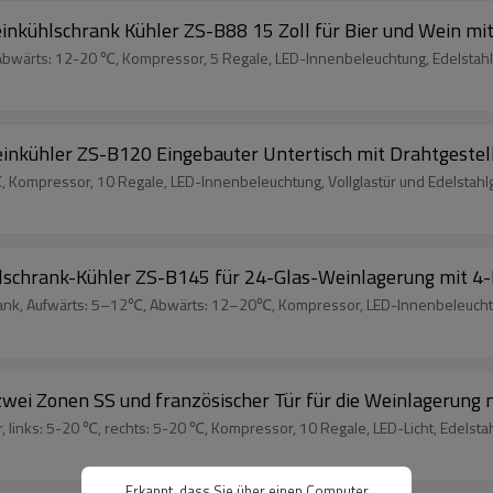
nkühlschrank Kühler ZS-B88 15 Zoll für Bier und Wein mi
bwärts: 12-20 ℃, Kompressor, 5 Regale, LED-Innenbeleuchtung, Edelstahl-
nkühler ZS-B120 Eingebauter Untertisch mit Drahtgestel
Kompressor, 10 Regale, LED-Innenbeleuchtung, Vollglastür und Edelstahlg
chrank-Kühler ZS-B145 für 24-Glas-Weinlagerung mit 4
k, Aufwärts: 5–12℃, Abwärts: 12–20℃, Kompressor, LED-Innenbeleuchtung
ei Zonen SS und französischer Tür für die Weinlagerung 
inks: 5-20 ℃, rechts: 5-20 ℃, Kompressor, 10 Regale, LED-Licht, Edelstahl
Erkannt, dass Sie über einen Computer