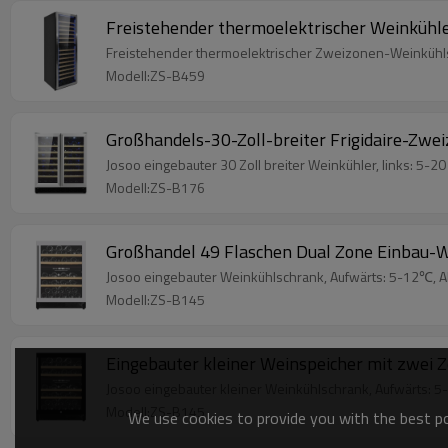
Freistehender thermoelektrischer Weinkühl
Freistehender thermoelektrischer Zweizonen-Weinkühlsch
Modell:ZS-B459
Großhandels-30-Zoll-breiter Frigidaire-Zwe
Josoo eingebauter 30 Zoll breiter Weinkühler, links: 5-2
Modell:ZS-B176
Großhandel 49 Flaschen Dual Zone Einbau-W
Josoo eingebauter Weinkühlschrank, Aufwärts: 5-12℃, Ab
Modell:ZS-B145
Eingebauter kleiner Weinspeicher mit zwei 
Josoo eingebauter kleiner Weinkühlschrank, Aufwärts: 5-
Modell:ZS-B145
We use cookies to provide you with the best pos