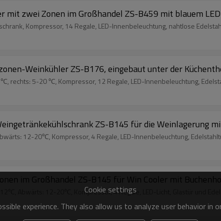
er mit zwei Zonen im Großhandel ZS-B459 mit blauem LED-
rank, Kompressor, 14 Regale, LED-Innenbeleuchtung, nahtlose Edelstahlt
izonen-Weinkühler ZS-B176, eingebaut unter der Küchenth
0 ℃, rechts: 5-20 ℃, Kompressor, 12 Regale, LED-Innenbeleuchtung, Edelstah
eingetränkekühlschrank ZS-B145 für die Weinlagerung mit
wärts: 12-20℃, Kompressor, 4 Regale, LED-Innenbeleuchtung, Edelstahltür
Zonen im Großhandel ZS-B145 für Win Cooler mit Buchenhol
Cookie settings
12℃, Abwärts: 12-20℃, Kompressor, 4 Regale, LED-Licht, Glastür und Edels
sible experience. They also allow us to analyze user behavior in 