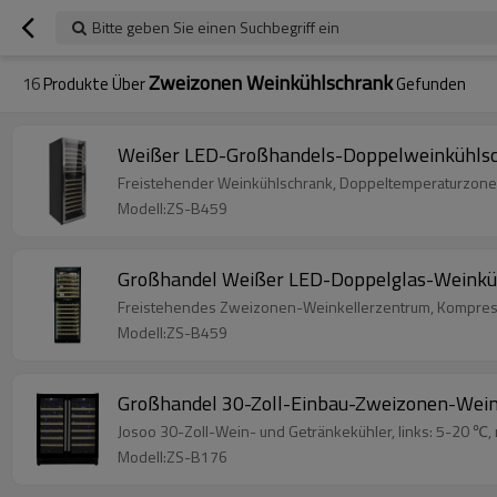
Bitte geben Sie einen Suchbegriff ein
Zweizonen Weinkühlschrank
16
Produkte Über
Gefunden
Weißer LED-Großhandels-Doppelweinkühlsch
Freistehender Weinkühlschrank, Doppeltemperaturzone, K
Modell:ZS-B459
Großhandel Weißer LED-Doppelglas-Weinküh
Freistehendes Zweizonen-Weinkellerzentrum, Kompressor
Modell:ZS-B459
Großhandel 30-Zoll-Einbau-Zweizonen-Weink
Josoo 30-Zoll-Wein- und Getränkekühler, links: 5-20 ℃, r
Modell:ZS-B176