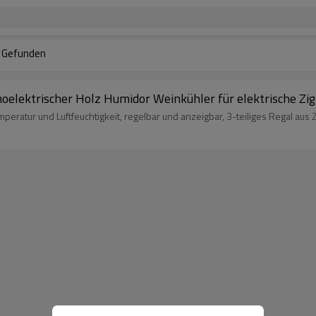
Gefunden
elektrischer Holz Humidor Weinkühler für elektrische Zi
peratur und Luftfeuchtigkeit, regelbar und anzeigbar, 3-teiliges Regal aus