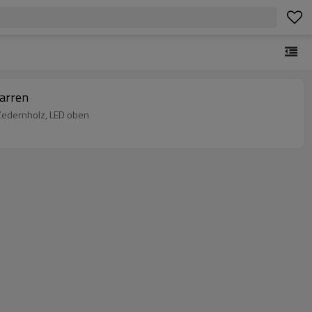
garren
 Zedernholz, LED oben