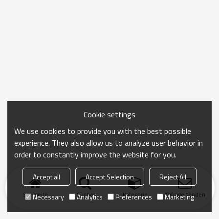
Cookie settings
We use cookies to provide you with the best possible
experience. They also allow us to analyze user behavior in
order to constantly improve the website for you.
Accept all
Accept Selection
Reject All
Startseite
Suche
Kategorie
Anfrage senden
Necessary
Analytics
Preferences
Marketing