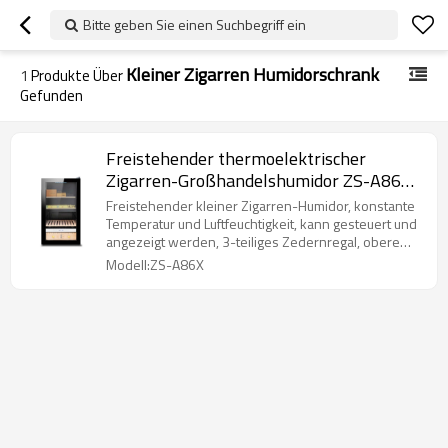
Bitte geben Sie einen Suchbegriff ein
Kleiner Zigarren Humidorschrank
1
Produkte Über
Gefunden
Freistehender thermoelektrischer
Zigarren-Großhandelshumidor ZS-A86X
für die Aufbewahrung kleiner Zigarren
Freistehender kleiner Zigarren-Humidor, konstante
mit flachem Zedernholzregal und
Temperatur und Luftfeuchtigkeit, kann gesteuert und
angezeigt werden, 3-teiliges Zedernregal, obere
Vollglastür
LED
Modell:ZS-A86X