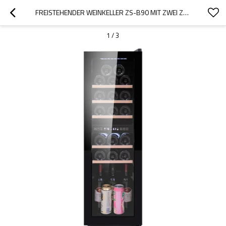
FREISTEHENDER WEINKELLER ZS-B90 MIT ZWEI ZONEN FÜR DIE WEINLAGERUNG MIT BUCHENHOLZREGAL UND VOLLGLASTÜR
1
/
3