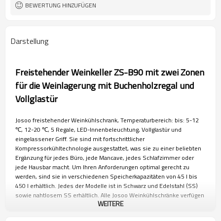
BEWERTUNG HINZUFÜGEN
Darstellung
Freistehender Weinkeller ZS-B90 mit zwei Zonen
für die Weinlagerung mit Buchenholzregal und
Vollglastür
Josoo freistehender Weinkühlschrank, Temperaturbereich: bis: 5-12
℃, 12-20
℃, 5 Regale, LED-Innenbeleuchtung, Vollglastür und
eingelassener Griff. Sie sind mit fortschrittlicher
Kompressorkühltechnologie ausgestattet, was sie zu einer beliebten
Ergänzung für jedes Büro, jede Mancave, jedes Schlafzimmer oder
jede Hausbar macht. Um Ihren Anforderungen optimal gerecht zu
werden, sind sie in verschiedenen Speicherkapazitäten von 45 l bis
450 l erhältlich. Jedes der Modelle ist in Schwarz und Edelstahl (SS)
sowie nahtlosem SS erhältlich. Alle Josoo Weinkühlschränke verfügen
WEITERE
über eine hochwertige zwei- oder dreischichtige Tür aus gehärtetem
Glas mit LED-Licht im Inneren. Diese freistehenden Kühlschränke sind