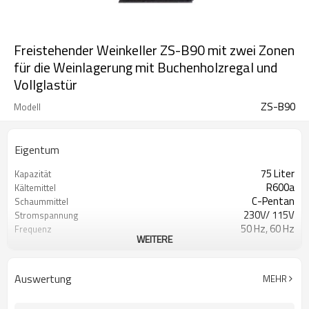
Freistehender Weinkeller ZS-B90 mit zwei Zonen
für die Weinlagerung mit Buchenholzregal und
Vollglastür
ZS-B90
Modell
Eigentum
75 Liter
Kapazität
R600a
Kältemittel
C-Pentan
Schaummittel
230V/ 115V
Stromspannung
50 Hz, 60 Hz
Frequenz
WEITERE
Versteckt
Kondensatortyp
5-12℃ (41-54°F), 12-20℃ (54-68°F)
Temperaturbereich
SN, N, ST
Klimatyp
Auswertung
MEHR