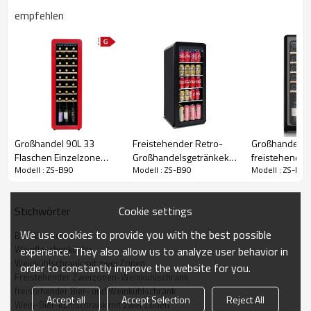
mit herausnehmbaren Regalen, verstellbaren Füßen und umkehrbaren
empfehlen
Türen ausgestattet, die mit Schlüssel abschließbar sind.
Videobeschreibung
Großhandel 90L 33
Freistehender Retro-
Großhandel
Flaschen Einzelzone
Großhandelsgetränkekühler
freistehender
Modell : ZS-B90
Modell : ZS-B90
Modell : ZS-B90
Vintage Rotwein
ZS-A58Y für die
schwarzer Re
Kühlschrank Kühler für
Getränkeaufbewahrung
Kompressor-W
Zuhause oder Bar
mit Glasregal
ZS-A58 für di
Cookie settings
Stichwörter
Lüfterkühlung
Weinlagerung 
Buchenholzre
We use cookies to provide you with the best possible
Bar Weinschrank
Weinflaschenkühler
experience. They also allow us to analyze user behavior in
Weinkühlschrank mit zwei Zonen
order to constantly improve the website for you.
Freistehender Zweizonen-Weinkühlschrank
freistehender Bier- und Weinkühlschrank
Artikelnummer:
ZS-B90
Accept all
Accept Selection
Reject All
Wein-Bier-Kühlschrank mit zwei Zonen