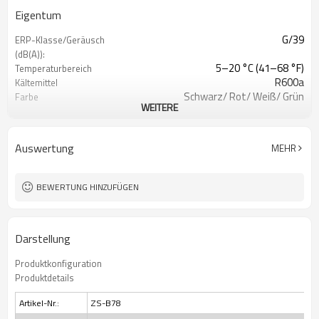
Eigentum
G/39
ERP-Klasse/Geräusch
(dB(A)):
5–20 °C (41–68 °F)
Temperaturbereich
R600a
Kältemittel
Schwarz/ Rot/ Weiß/ Grün
Farbe
WEITERE
C-Pentan
Schaummittel
230V/ 115V
Stromspannung
50 Hz, 60 Hz
Frequenz
Auswertung
MEHR
Versteckt
Kondensatortyp
SN, N, ST
Klimatyp
G
Energieklasse
BEWERTUNG HINZUFÜGEN
30 Flaschen
Fassungsvermögen (750
ml)
Darstellung
Produktkonfiguration
Produktdetails
Artikel-Nr.:
ZS-B78