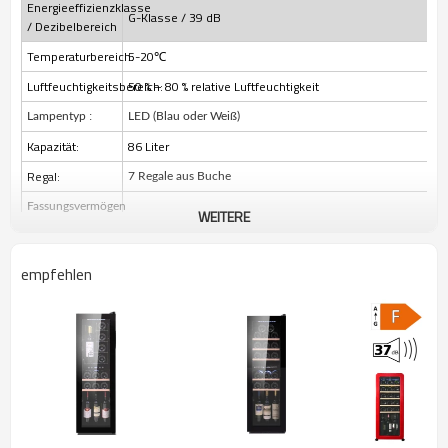
Energieeffizienzklasse
G-Klasse / 39 dB
/ Dezibelbereich
Temperaturbereich:
5-20℃
Luftfeuchtigkeitsbereich:
50 % – 80 % relative Luftfeuchtigkeit
:
Lampentyp
LED (Blau oder Weiß)
Kapazität:
86 Liter
Regal:
7 Regale aus Buche
Fassungsvermögen
WEITERE
30 Flaschen
der Weinflasche
(750 ml):
empfehlen
Installationstyp:
Freistehend
Abtauart:
Automatisches Abtauen
Produktgröße:
B366xT476xH1205mm
Lademenge:
20'GP/40'HQ (Stück): 86/222
Produkteigenschaften