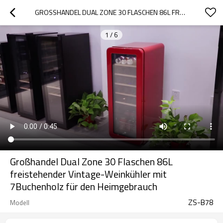
GROSSHANDEL DUAL ZONE 30 FLASCHEN 86L FREISTEHENDER VINTAGE-WEINKÜHLER MIT 7BUCHENHOLZ FÜR DEN HEIMGEBRAUCH
1
/
6
Großhandel Dual Zone 30 Flaschen 86L
freistehender Vintage-Weinkühler mit
7Buchenholz für den Heimgebrauch
ZS-B78
Modell