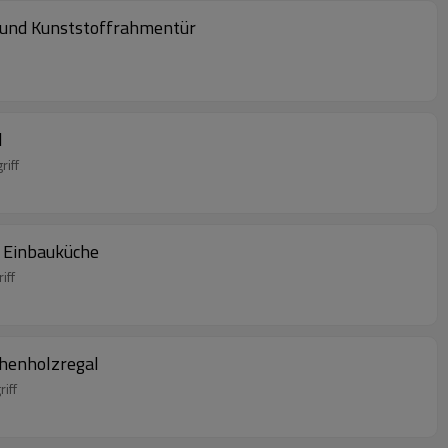
 und Kunststoffrahmentür
l
riff
l Einbauküche
iff
chenholzregal
iff