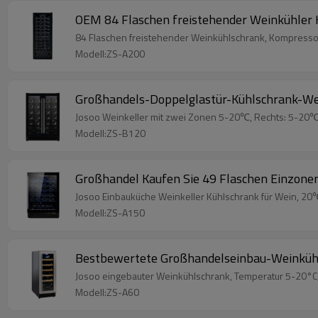
OEM 84 Flaschen freistehender Weinkühler 
84 Flaschen freistehender Weinkühlschrank, Kompressor
Modell:ZS-A200
Großhandels-Doppelglastür-Kühlschrank-Wei
Josoo Weinkeller mit zwei Zonen 5-20℃, Rechts: 5-20℃, 
Modell:ZS-B120
Großhandel Kaufen Sie 49 Flaschen Einzone
Josoo Einbauküche Weinkeller Kühlschrank für Wein, 20℃,
Modell:ZS-A150
Bestbewertete Großhandelseinbau-Weinkühls
Josoo eingebauter Weinkühlschrank, Temperatur 5-20°C, 
Modell:ZS-A60