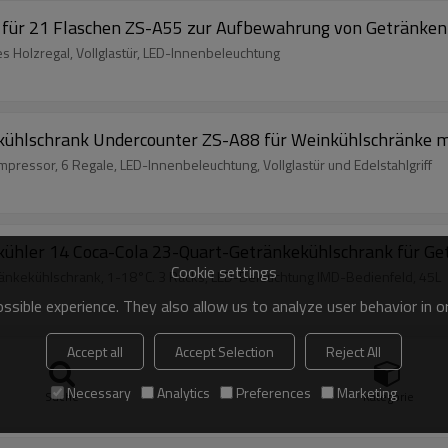
für 21 Flaschen ZS-A55 zur Aufbewahrung von Getränken m
s Holzregal, Vollglastür, LED-Innenbeleuchtung
ühlschrank Undercounter ZS-A88 für Weinkühlschränke mi
ressor, 6 Regale, LED-Innenbeleuchtung, Vollglastür und Edelstahlgriff
kühler 14 Coca-Cola 23-Quart-Getränkekühlschrank für G
Cookie settings
änkekühlschrank, 1-18°C. 3 Racks, LED-Beleuchtung IMD-Bedienfeld, 45L
sible experience. They also allow us to analyze user behavior in 
Accept all
Accept Selection
Reject All
weinkühler ZS-A48 für die Weinlagerung mit Buchenholzre
ssor, 3 Regale, LED-Beleuchtung, IMD-Bedienfeld, freistehend, 45 l
Necessary
Analytics
Preferences
Marketing
Suche
Kategorie