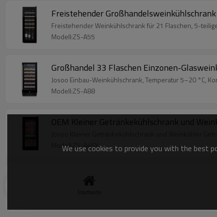
Freistehender Großhandelsweinkühlschrank 
Freistehender Weinkühlschrank für 21 Flaschen, 5-teilige
Modell:ZS-A55
Großhandel 33 Flaschen Einzonen-Glasweink
Josoo Einbau-Weinkühlschrank, Temperatur 5–20 °C, Komp
Modell:ZS-A88
OEM Kleiner Getränkekühlschrank und Wein
Josoo Kleiner Getränkekühlschrank und Weinkühler Getr
Modell:ZS-A45Y
We use cookies to provide you with the best pos
Freistehender roter Retro-Großhandels-Rot
Josoo Retro-Weinkühlschrank, Temperatur 5-20°C, Kompre
Startseite
Modell:ZS-A48