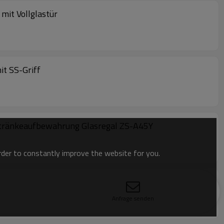
it Vollglastür
t SS-Griff
etränkeaufbewahrung Glasregal ZS-A45Y
order to constantly improve the website for you.
gal
Anfrage senden