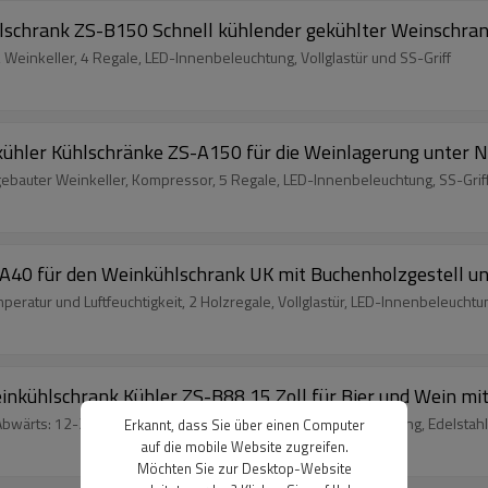
lschrank ZS-B150 Schnell kühlender gekühlter Weinschra
einkeller, 4 Regale, LED-Innenbeleuchtung, Vollglastür und SS-Griff
hler Kühlschränke ZS-A150 für die Weinlagerung unter Nu
ebauter Weinkeller, Kompressor, 5 Regale, LED-Innenbeleuchtung, SS-Grif
A40 für den Weinkühlschrank UK mit Buchenholzgestell und
peratur und Luftfeuchtigkeit, 2 Holzregale, Vollglastür, LED-Innenbeleuchtu
nkühlschrank Kühler ZS-B88 15 Zoll für Bier und Wein mi
bwärts: 12-20 ℃, Kompressor, 5 Regale, LED-Innenbeleuchtung, Edelstahl-
Erkannt, dass Sie über einen Computer
auf die mobile Website zugreifen.
Möchten Sie zur Desktop-Website