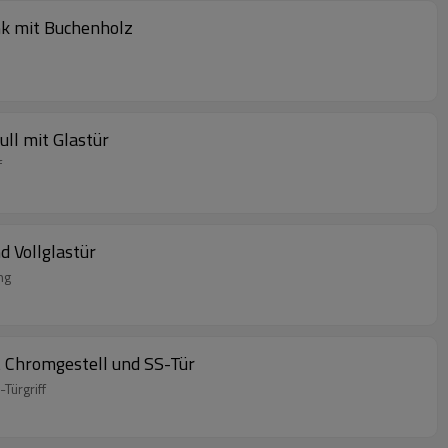
nk mit Buchenholz
ll mit Glastür
f
 Vollglastür
ng
t Chromgestell und SS-Tür
Türgriff