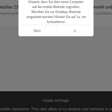
Erkannt, dass Sie über einen Computer
ühler ZS-B150 für die Weinlagerung mit Drahtgestell und
auf die mobile Website zugreifen.
Möchten Sie zur Desktop-Website
mpressorkühler, 4 Regale, LED-Innenbeleuchtung, Edelstahltür und Edelsta
umgeleitet werden? Klicken Sie auf 'Ja', um
fortzufahren
Nein
Ja
Cookie settings
sible experience. They also allow us to analyze user behavior in 