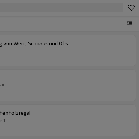
g von Wein, Schnaps und Obst
iff
chenholzregal
iff