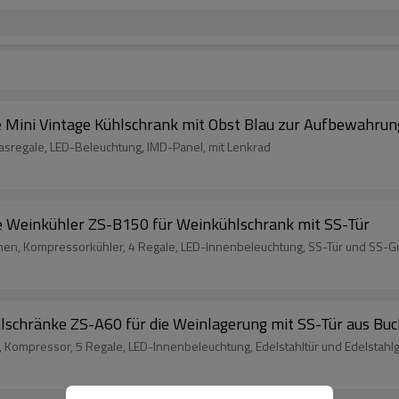
 Mini Vintage Kühlschrank mit Obst Blau zur Aufbewahrun
asregale, LED-Beleuchtung, IMD-Panel, mit Lenkrad
Weinkühler ZS-B150 für Weinkühlschrank mit SS-Tür
n, Kompressorkühler, 4 Regale, LED-Innenbeleuchtung, SS-Tür und SS-Gr
chränke ZS-A60 für die Weinlagerung mit SS-Tür aus Bu
Kompressor, 5 Regale, LED-Innenbeleuchtung, Edelstahltür und Edelstahlgr