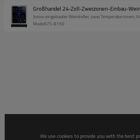
Großhandel 24-Zoll-Zweizonen-Einbau-Weink
Josoo eingebauter Weinkeller, zwei Temperaturzonen, Ko
Modell:ZS-B150
We use cookies to provide you with the best pos