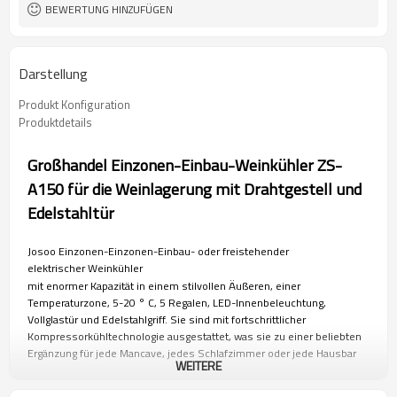
BEWERTUNG HINZUFÜGEN
Darstellung
Produkt Konfiguration
Produktdetails
Großhandel Einzonen-Einbau-Weinkühler ZS-
A150 für die Weinlagerung mit Drahtgestell und
Edelstahltür
Josoo Einzonen-Einzonen-Einbau- oder freistehender
elektrischer Weinkühler
mit enormer Kapazität in einem stilvollen Äußeren, einer
Temperaturzone, 5-20 ° C, 5 Regalen, LED-Innenbeleuchtung,
Vollglastür und Edelstahlgriff. Sie sind mit fortschrittlicher
Kompressorkühltechnologie ausgestattet, was sie zu einer beliebten
Ergänzung für jede Mancave, jedes Schlafzimmer oder jede Hausbar
WEITERE
macht. Um Ihren Anforderungen optimal gerecht zu werden, sind sie in
verschiedenen Speicherkapazitäten von 45 l bis 450 l erhältlich. Jedes