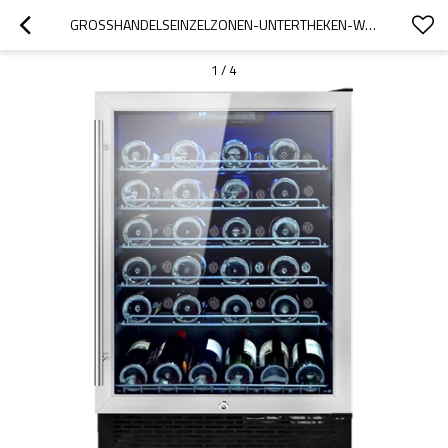
GROSSHANDELSEINZELZONEN-UNTERTHEKEN-WEIN-BIERKÜHLSCHRANK ZS-A150 FÜR DIE LAGERUNG VON WEINBARS MIT DRAHTGESTELL UND SS-TÜR
1
/
4