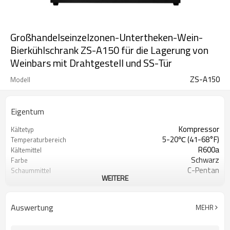
Großhandelseinzelzonen-Untertheken-Wein-
Bierkühlschrank ZS-A150 für die Lagerung von
Weinbars mit Drahtgestell und SS-Tür
ZS-A150
Modell
Eigentum
Kompressor
Kältetyp
5-20℃ (41-68°F)
Temperaturbereich
R600a
Kältemittel
Schwarz
Farbe
C-Pentan
Schaummittel
WEITERE
230V/ 115V
Stromspannung
50 Hz, 60 Hz
Frequenz
Versteckt
Kondensatortyp
Auswertung
MEHR
SN, N, ST
Klimatyp